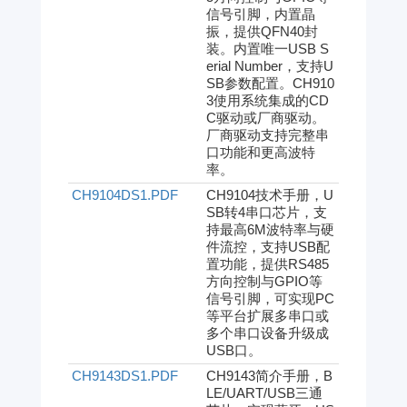
信号引脚，内置晶
振，提供QFN40封
装。内置唯一USB S
erial Number，支持U
SB参数配置。CH910
3使用系统集成的CD
C驱动或厂商驱动。
厂商驱动支持完整串
口功能和更高波特
率。
CH9104DS1.PDF
CH9104技术手册，U
SB转4串口芯片，支
持最高6M波特率与硬
件流控，支持USB配
置功能，提供RS485
方向控制与GPIO等
信号引脚，可实现PC
等平台扩展多串口或
多个串口设备升级成
USB口。
CH9143DS1.PDF
CH9143简介手册，B
LE/UART/USB三通